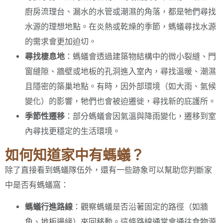
廚房流理台、漏水的水管或潮濕的角落，都是牠們尋找
水源的理想地點。在炎熱或乾燥的季節，螞蟻尋找水源
的需求會更加迫切。
尋找棲息地
：螞蟻會透過建築物結構中的微小裂縫、門
窗縫隙、牆壁或地板的孔洞進入室內，尋找溫暖、潮濕
且隱密的築巢地點。有時，因外部環境（如大雨、氣候
變化）的影響，牠們也會被迫遷徙，尋找新的庇護所。
季節性遷移
：部分螞蟻會因氣溫與降雨變化，遷移到室
內尋找更穩定的生活環境。
如何知道家中有螞蟻？
除了直接看到螞蟻隊伍外，還有一些跡象可以幫助您判斷家
中是否有螞蟻窩：
螞蟻行進路線
：觀察螞蟻是否沿著固定的路徑（如牆
角、地板邊緣）來回移動。這條路線通常會通往食物源