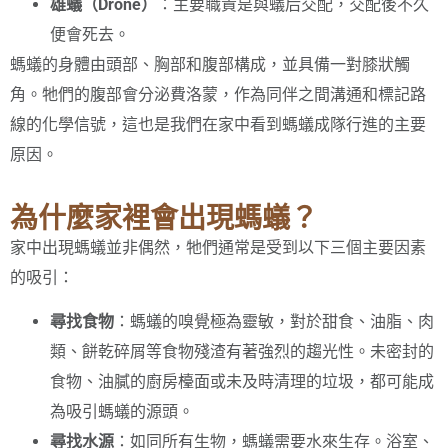
雄蟻（Drone）
：主要職責是與蟻后交配，交配後不久
便會死去。
螞蟻的身體由頭部、胸部和腹部構成，並具備一對膝狀觸
角。牠們的腹部會分泌費洛蒙，作為同伴之間溝通和標記路
線的化學信號，這也是我們在家中看到螞蟻成隊行進的主要
原因。
為什麼家裡會出現螞蟻？
家中出現螞蟻並非偶然，牠們通常是受到以下三個主要因素
的吸引：
尋找食物
：螞蟻的嗅覺極為靈敏，對於甜食、油脂、肉
類、餅乾碎屑等食物殘渣有著強烈的趨光性。未密封的
食物、油膩的廚房檯面或未及時清理的垃圾，都可能成
為吸引螞蟻的源頭。
尋找水源
：如同所有生物，螞蟻需要水來生存。浴室、