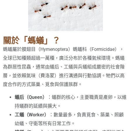
關於「螞蟻」？
螞蟻屬於膜翅目（Hymenoptera）螞蟻科（Formicidae），
全球已知種類超過一萬種，廣泛分布於各種氣候環境。螞蟻
為群居性昆蟲，通常由蟻后、工蟻與兵蟻組成嚴密的社會階
層，並依賴氣味（費洛蒙）進行溝通與行動協調。牠們以高
度合作的方式築巢、覓食與保護族群。
蟻后（Queen）
：蟻群的核心，主要職責是產卵，以維
持蟻群的延續與擴大。
工蟻（Worker）
：數量最多，負責覓食、築巢、照顧
幼蟻、守衛等所有日常工作。