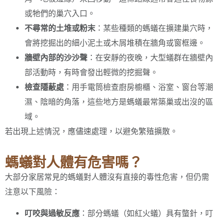
或牠們的巢穴入口。
不尋常的土堆或粉末
：某些種類的螞蟻在擴建巢穴時，
會將挖掘出的細小泥土或木屑堆積在牆角或窗框邊。
牆壁內部的沙沙聲
：在安靜的夜晚，大型蟻群在牆壁內
部活動時，有時會發出輕微的挖掘聲。
檢查隱蔽處
：用手電筒檢查廚房櫥櫃、浴室、窗台等潮
濕、陰暗的角落，這些地方是螞蟻最常築巢或出沒的區
域。
若出現上述情況，應儘速處理，以避免繁殖擴散。
螞蟻對人體有危害嗎？
大部分家居常見的螞蟻對人體沒有直接的毒性危害，但仍需
注意以下風險：
叮咬與過敏反應
：部分螞蟻（如紅火蟻）具有螫針，叮