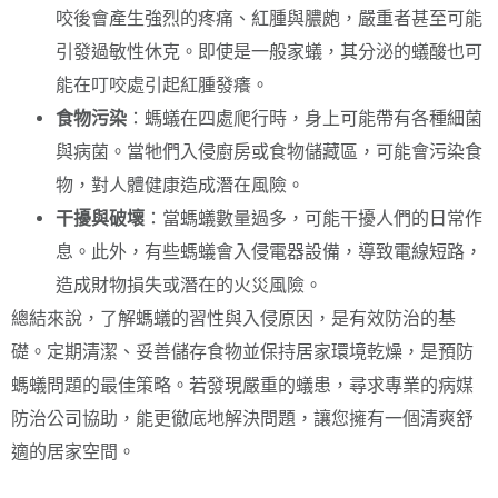
咬後會產生強烈的疼痛、紅腫與膿皰，嚴重者甚至可能
引發過敏性休克。即使是一般家蟻，其分泌的蟻酸也可
能在叮咬處引起紅腫發癢。
食物污染
：螞蟻在四處爬行時，身上可能帶有各種細菌
與病菌。當牠們入侵廚房或食物儲藏區，可能會污染食
物，對人體健康造成潛在風險。
干擾與破壞
：當螞蟻數量過多，可能干擾人們的日常作
息。此外，有些螞蟻會入侵電器設備，導致電線短路，
造成財物損失或潛在的火災風險。
總結來說，了解螞蟻的習性與入侵原因，是有效防治的基
礎。定期清潔、妥善儲存食物並保持居家環境乾燥，是預防
螞蟻問題的最佳策略。若發現嚴重的蟻患，尋求專業的病媒
防治公司協助，能更徹底地解決問題，讓您擁有一個清爽舒
適的居家空間。