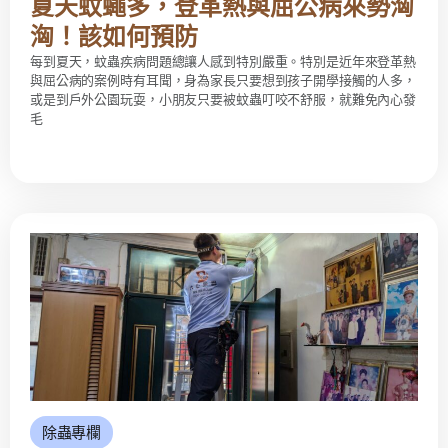
夏天蚊蠅多，登革熱與屈公病來勢洶
洶！該如何預防
每到夏天，蚊蟲疾病問題總讓人感到特別嚴重。特別是近年來登革熱
與屈公病的案例時有耳聞，身為家長只要想到孩子開學接觸的人多，
或是到戶外公園玩耍，小朋友只要被蚊蟲叮咬不舒服，就難免內心發
毛
除蟲專欄