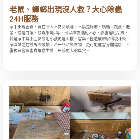
老鼠、蟑螂出現沒人救？大心除蟲
24H服務
家中出現害蟲，實在令人不安又煩躁，不論是蟑螂、螞蟻、跳蚤、老
鼠，或是白蟻、蚊蟲果蠅..等，日以繼夜擾亂人心，影響睡眠品質，
若是家中有小朋友或毛小孩更是困擾。害蟲不僅造成居家環境汙染，
家俱慘遭蛀蝕啃咬破壞，若一旦沾染食物，更可能危害身體健康，不
重視只會讓害蟲棲息生養，形成更大的巢穴。