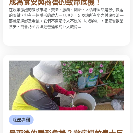
成為食安與商譽的致命危機！
在競爭激烈的餐飲市場，美味、服務、創新、人情味固然是吸引顧客
的關鍵，但有一個隱形的敵人一旦現身，足以讓所有努力付諸東流—
那就是蟑螂及老鼠。它們不僅是令人不悅的「小動物」，更是餐飲業
食安、商譽乃至合法經營連鎖的巨大威脅...
除蟲專欄